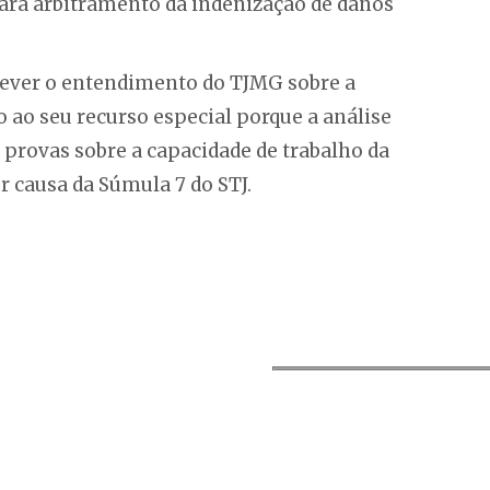
para arbitramento da indenização de danos
rever o entendimento do TJMG sobre a
ao seu recurso especial porque a análise
 provas sobre a capacidade de trabalho da
r causa da Súmula 7 do STJ.
Nome*
a-Go CEP: 74.010.010
E-mail*