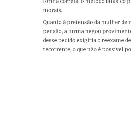
forma correta, o método bifásico 
morais.
Quanto à pretensão da mulher de 
pensão, a turma negou provimento 
desse pedido exigiria o reexame de
recorrente, o que não é possível po
contato@goianiaadvogado.com.br
Av. Goiás, Nº 174, Setor Central, Goiâni