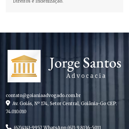
Direitos e Indenização.
contato@goianiaadvogado.com.br
Av. Goiás, Nº 174, Setor Central, Goiânia-Go CEP:
74.010.010
(62)4141-9957 WhatsApp (62) 9.8136-5011